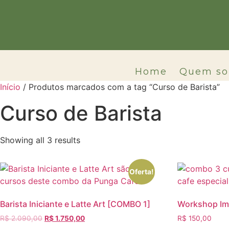
Ir
para
o
conteúdo
Home
Quem s
Início
/ Produtos marcados com a tag “Curso de Barista”
Curso de Barista
Showing all 3 results
Oferta!
Barista Iniciante e Latte Art [COMBO 1]
Workshop Ime
R$
2.090,00
O
R$
1.750,00
O
R$
150,00
preço
preço