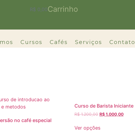
Carrinho
R$
0,00
omos
Cursos
Cafés
Serviços
Contat
Curso de Barista Iniciante
R$
1.200,00
O
R$
1.000,00
O
rsão no café especial
preço
preço
This
original
atual
Ver opções
product
era:
é: