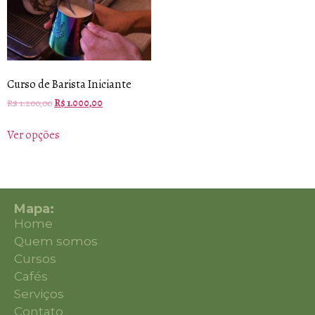
Curso de Barista Iniciante
R$
1.200,00
R$
1.000,00
Ver opções
Mapa:
Home
Quem somos
Cursos
Cafés
Serviços
Contato